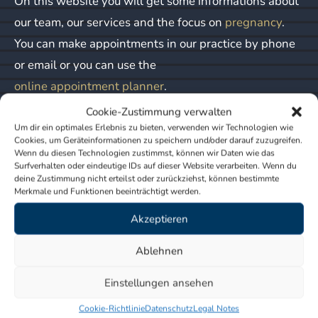
On this website you will get some informations about
our team, our services and the focus on
pregnancy
.
You can make appointments in our practice by phone
or email or you can use the
online appointment planner
.
Cookie-Zustimmung verwalten
Please pay attention to our current
consultation hours
.
Um dir ein optimales Erlebnis zu bieten, verwenden wir Technologien wie
Cookies, um Geräteinformationen zu speichern und/oder darauf zuzugreifen.
Wenn du diesen Technologien zustimmst, können wir Daten wie das
Sincerely, your practice team
Surfverhalten oder eindeutige IDs auf dieser Website verarbeiten. Wenn du
deine Zustimmung nicht erteilst oder zurückziehst, können bestimmte
Merkmale und Funktionen beeinträchtigt werden.
News
Akzeptieren
Ablehnen
The practice will be closed on 31.07. and on
07.08. 2026.
Einstellungen ansehen
The practice will be closed from 01. to 06.
Cookie-Richtlinie
Datenschutz
Legal Notes