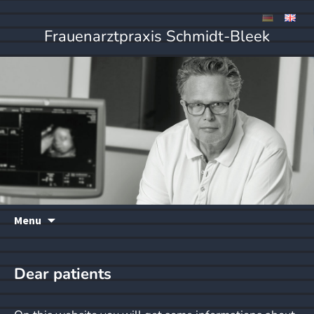
Frauenarztpraxis Schmidt-Bleek
Skip
Menu
to
content
Dear patients