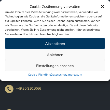
Die Befugnis zum Führen der Berufsbezeichnung
Cookie-Zustimmung verwalten
„Arzt“ wurde in der Bundesrepublik Deutschland
Um die Inhalte dies Website wirkungsvoll darzustellen, verwenden wir
verliehen. Es bestehen Mitgliedschaften bei der
Technologien wie Cookies, die Geräteinformationen speichern oder darauf
zuzugreifen könnten. Wenn Sie diesen Technologien zustimmen, können
Ärztekammer Berlin. Die berufsrechtlichen
wir Daten wie das Surfverhalten oder eindeutige IDs auf dieser Website
Regelungen, denen diese Homepage unterworfen ist,
verarbeiten. Wenn Sie Ihre Zustimmung nicht erteilen, können bestimmte
Merkmale und Funktionen beeinträchtigt werden.
können auf den Internetseiten der
Ärztekammer
Akzeptieren
Berlin
eingesehen werden.
Ablehnen
Friedrich Schmidt-Bleek ist Mitglied in der
Kassenärztlichen Vereinigung Berlin
.
Einstellungen ansehen
Cookie-Richtlinie
Datenschutz
Impressum
+49.30.3101066