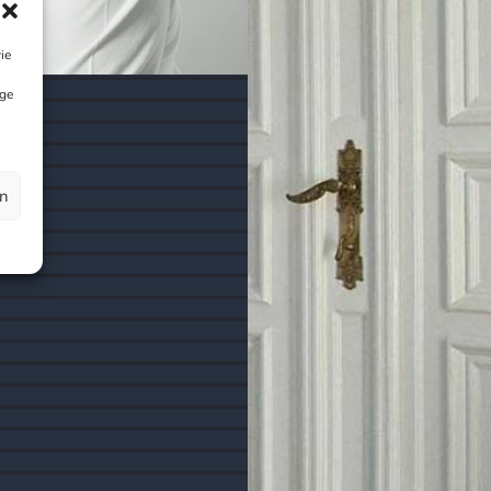
ie
ige
HAFT
en
HAFT
ERSCHAFT