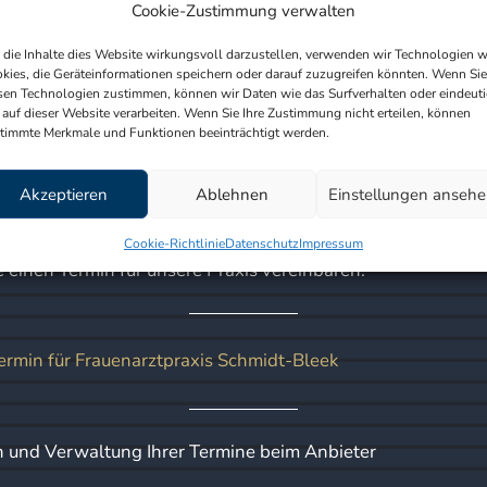
Cookie-Zustimmung verwalten
die Inhalte dies Website wirkungsvoll darzustellen, verwenden wir Technologien w
kies, die Geräteinformationen speichern oder darauf zuzugreifen könnten. Wenn Sie
sen Technologien zustimmen, können wir Daten wie das Surfverhalten oder eindeut
FRIEDRICH
ÄRZTLICHE
TEAM
KONTAKT
SCHMIDT-BLEEK
LEISTUNGEN
SPRECHZEITEN
 auf dieser Website verarbeiten. Wenn Sie Ihre Zustimmung nicht erteilen, können
timmte Merkmale und Funktionen beeinträchtigt werden.
SCHWANGERSCHAFT
ONLINE-TERMIN
ERNÄHRUNG
SCHWANGERSC
in
Akzeptieren
Ablehnen
Einstellungen anseh
BERUFSRECHT
ULTRASCHALL
SCHWANGERSC
Cookie-Richtlinie
Datenschutz
Impressum
IMPRESSUM
e einen Termin für unsere Praxis vereinbaren:
IGEL SCHWANG
rmin für Frauenarztpraxis Schmidt-Bleek
n und Verwaltung Ihrer Termine beim Anbieter