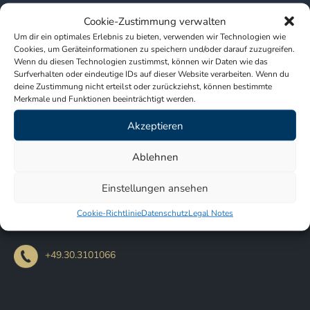
Cookie-Zustimmung verwalten
Our practice will be closed
Um dir ein optimales Erlebnis zu bieten, verwenden wir Technologien wie
from December 23th, 2020 to January
Cookies, um Geräteinformationen zu speichern und/oder darauf zuzugreifen.
Wenn du diesen Technologien zustimmst, können wir Daten wie das
2nd, 2021.
Surfverhalten oder eindeutige IDs auf dieser Website verarbeiten. Wenn du
deine Zustimmung nicht erteilst oder zurückziehst, können bestimmte
Merkmale und Funktionen beeinträchtigt werden.
From January 4th, 2021 we can be reached again at
Akzeptieren
the usual opening times.
Ablehnen
Post
←
New consultation times from 1st of October
Einstellungen ansehen
Closing time 25th to 29th January
→
navigation
Cookie-Richtlinie
Datenschutz
Legal Notes
+49.30.3101066