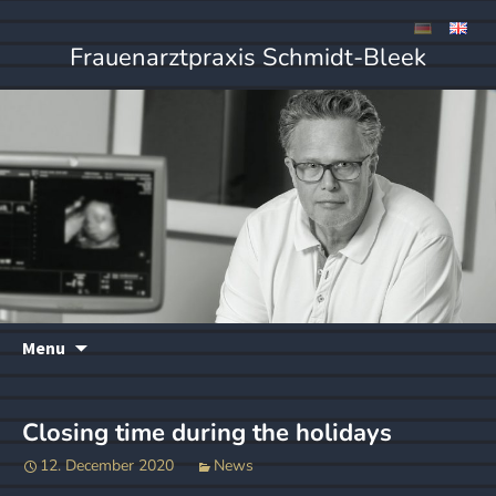
Frauenarztpraxis Schmidt-Bleek
Skip
Menu
to
content
Closing time during the holidays
12. December 2020
News