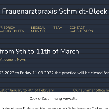
Frauenarztpraxis Schmidt-Bleek
FRIEDRICH
MEDICAL
TEAM
CONTACT
SCHMIDT-BLEEK
SERVICES
CONSULTATION
PREGNANCY
ONLINE APPOINTMENT
NUTRITION DURIN
PREGNANCY
 from 9th to 11th of March
LEGAL NOTES
ULTRASOUND IN
PREGNANCY
Allgemein
,
News
PROFESSIONAL LAW
2022 to Friday 11.03.2022 the practice will be closed for 
t of January to 4th of February
Our summer office h
Cookie-Zustimmung verwalten
dir ein optimales Erlebnis zu bieten, verwenden wir Technologien wie Cookies, um