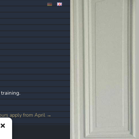
G
training.
ours apply from April
→