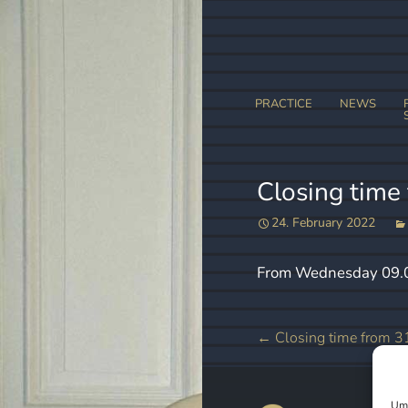
Skip
PRACTICE
NEWS
to
content
Closing time
24. February 2022
From Wednesday 09.03.
Post
←
Closing time from 31s
navigation
Um 