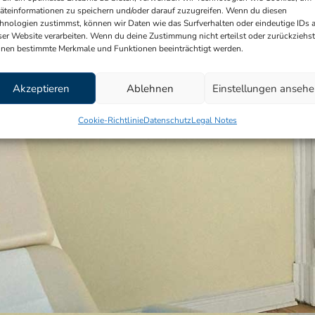
How to find us
Onlin
äteinformationen zu speichern und/oder darauf zuzugreifen. Wenn du diesen
hnologien zustimmst, können wir Daten wie das Surfverhalten oder eindeutige IDs 
ser Website verarbeiten. Wenn du deine Zustimmung nicht erteilst oder zurückziehst
nen bestimmte Merkmale und Funktionen beeinträchtigt werden.
Legal notes
|
Privacy (german), Cookies
© Copyright 2022 by Schmidt-Bleek
Professional law
Akzeptieren
Ablehnen
Einstellungen anseh
Cookie-Richtlinie
Datenschutz
Legal Notes