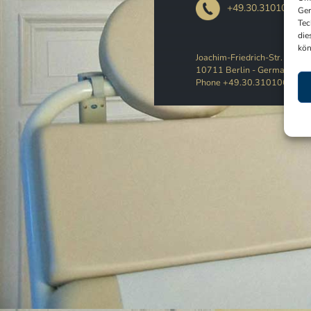
+49.30.3101066
Ger
Tec
die
kön
Joachim-Friedrich-Str. 45
10711 Berlin - Germany
Phone +49.30.3101066