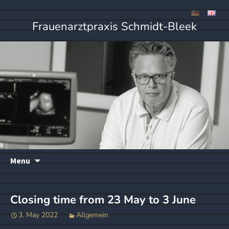
Frauenarztpraxis Schmidt-Bleek
Skip
Menu
to
content
Closing time from 23 May to 3 June
3. May 2022
Allgemein