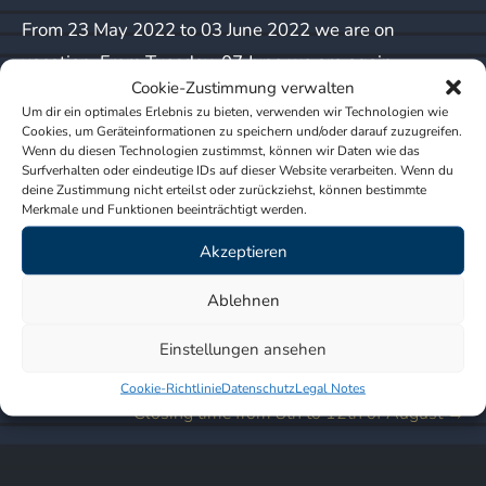
From 23 May 2022 to 03 June 2022 we are on
vacation. From Tuesday, 07 June we are again
Cookie-Zustimmung verwalten
available at the usual opening hours.
Um dir ein optimales Erlebnis zu bieten, verwenden wir Technologien wie
Cookies, um Geräteinformationen zu speichern und/oder darauf zuzugreifen.
The representation for acute emergencies takes over:
Wenn du diesen Technologien zustimmst, können wir Daten wie das
Surfverhalten oder eindeutige IDs auf dieser Website verarbeiten. Wenn du
Dr. med. H. Jarmer
deine Zustimmung nicht erteilst oder zurückziehst, können bestimmte
Merkmale und Funktionen beeinträchtigt werden.
Pariser Str. 12
10719 Berlin
Akzeptieren
Ablehnen
Telephone appointment: 030/ 8835953
Einstellungen ansehen
Post
←
Our summer office hours apply from April
Cookie-Richtlinie
Datenschutz
Legal Notes
Closing time from 8th to 12th of August
→
navigation