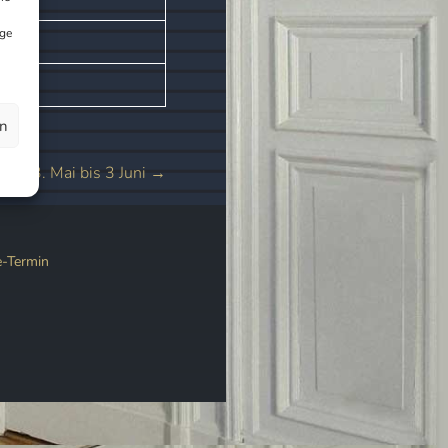
ige
en
om 23. Mai bis 3 Juni
→
e-Termin