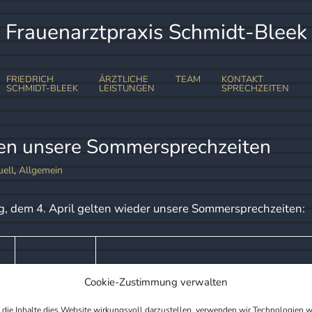
Frauenarztpraxis Schmidt-Bleek
FRIEDRICH
ÄRZTLICHE
TEAM
KONTAKT
SCHMIDT-BLEEK
LEISTUNGEN
SPRECHZEITEN
SCHWANGERSCHAFT
ONLINE-TERMIN
ERNÄHRUNG
SCHWANGERSC
ten unsere Sommersprechzeiten
BERUFSRECHT
ULTRASCHALL
SCHWANGERSC
uell
,
Allgemein
IMPRESSUM
IGEL SCHWANG
, dem 4. April gelten wieder unsere Sommersprechzeiten:
Cookie-Zustimmung verwalten
die Inhalte dies Website wirkungsvoll darzustellen, verwenden wir Technologien w
13 – 18
Privatsprechstunde