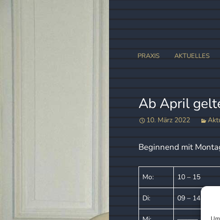
Zum
PRAXIS
AKTUELLES
Inhalt
springen
Ab April gel
10. März 2022
Akt
Beginnend mit Montag
Mo:
10 – 15
Di:
09 – 14
Mi:
––––––
Um 