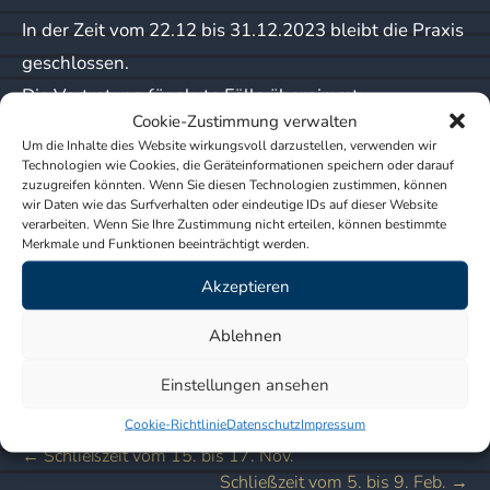
In der Zeit vom 22.12 bis 31.12.2023 bleibt die Praxis
geschlossen.
Die Vertretung für akute Fälle übernimmt:
Cookie-Zustimmung verwalten
Um die Inhalte dies Website wirkungsvoll darzustellen, verwenden wir
Dr. med. H. Jarmer
Technologien wie Cookies, die Geräteinformationen speichern oder darauf
Pariser Str. 12
zuzugreifen könnten. Wenn Sie diesen Technologien zustimmen, können
wir Daten wie das Surfverhalten oder eindeutige IDs auf dieser Website
10719 Berlin
verarbeiten. Wenn Sie Ihre Zustimmung nicht erteilen, können bestimmte
Merkmale und Funktionen beeinträchtigt werden.
Telefonische Voranmeldung unter 030-8835953
Akzeptieren
Bei Notfällen können Sie auch die Terminservicestelle
Ablehnen
der Kassenärztlichen Vereinigung
unter Tel. 030-116117 kontaktieren.
Einstellungen ansehen
Cookie-Richtlinie
Datenschutz
Impressum
Beitragsnavigation
←
Schließzeit vom 15. bis 17. Nov.
Schließzeit vom 5. bis 9. Feb.
→