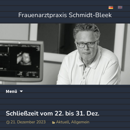
Frauenarztpraxis Schmidt-Bleek
Zum
Menü
Inhalt
springen
Schließzeit vom 22. bis 31. Dez.
21. Dezember 2023
Aktuell
,
Allgemein