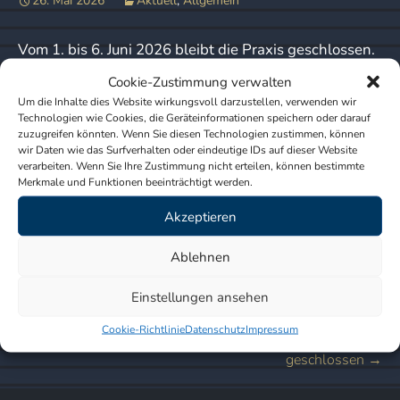
26. Mai 2026
Aktuell
,
Allgemein
Vom 1. bis 6. Juni 2026 bleibt die Praxis geschlossen.
Cookie-Zustimmung verwalten
Die Vertretung für akute Notfälle übernimmt die
Um die Inhalte dies Website wirkungsvoll darzustellen, verwenden wir
Technologien wie Cookies, die Geräteinformationen speichern oder darauf
Praxis:
zuzugreifen könnten. Wenn Sie diesen Technologien zustimmen, können
Dr. med. H. Jarmer
wir Daten wie das Surfverhalten oder eindeutige IDs auf dieser Website
verarbeiten. Wenn Sie Ihre Zustimmung nicht erteilen, können bestimmte
Pariser Str. 12
Merkmale und Funktionen beeinträchtigt werden.
10719 Berlin
Akzeptieren
Telefonische Voranmeldung unter: 030/ 883 59 53
Ablehnen
Einstellungen ansehen
Beitragsnavigation
←
Vom 07. bis 10.04.2026 bleibt die Praxis geschlossen
Cookie-Richtlinie
Datenschutz
Impressum
Am 31.07. und am 07.08.2026 bleibt die Praxis
geschlossen
→