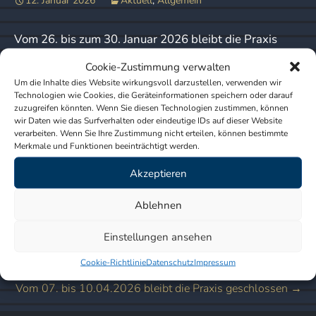
12. Januar 2026
Aktuell
,
Allgemein
Vom 26. bis zum 30. Januar 2026 bleibt die Praxis
geschlossen.
Cookie-Zustimmung verwalten
Um die Inhalte dies Website wirkungsvoll darzustellen, verwenden wir
Technologien wie Cookies, die Geräteinformationen speichern oder darauf
Die Vertretung für akute Notfälle übernimmt die
zuzugreifen könnten. Wenn Sie diesen Technologien zustimmen, können
Praxis:
wir Daten wie das Surfverhalten oder eindeutige IDs auf dieser Website
verarbeiten. Wenn Sie Ihre Zustimmung nicht erteilen, können bestimmte
Dr. med. H. Jarmer
Merkmale und Funktionen beeinträchtigt werden.
Pariser Str. 12
Akzeptieren
10719 Berlin
Ablehnen
Telefonische Voranmeldung unter: 030/ 883 59 53
Einstellungen ansehen
Cookie-Richtlinie
Datenschutz
Impressum
Beitragsnavigation
←
Weihnachtsurlaub – 23.12.2025 bis 02.01.2026
Vom 07. bis 10.04.2026 bleibt die Praxis geschlossen
→